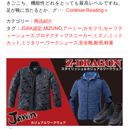
きごこち、機能性どれをとっても最高レベルですね。
足が靴に当たるとか、グ･･･
Continue Reading »
カテゴリー：
商品紹介
タグ：
JSAA認定
,
MIZUNO
,
アーミー
,
カモフラ
,
セーフテ
ィーシューズ
,
プロテクティブスニーカー
,
ミズノ
,
ミッド
カット
,
ミリタリー
,
ワークシューズ
,
安全靴
,
耐滑
,
軽量