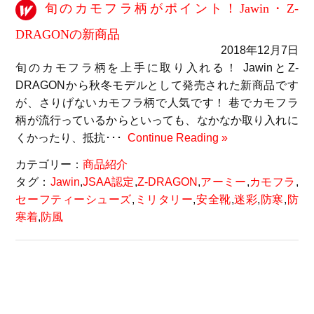
旬のカモフラ柄がポイント！Jawin・Z-
DRAGONの新商品
2018年12月7日
旬のカモフラ柄を上手に取り入れる！ JawinとZ-
DRAGONから秋冬モデルとして発売された新商品です
が、さりげないカモフラ柄で人気です！ 巷でカモフラ
柄が流行っているからといっても、なかなか取り入れに
くかったり、抵抗･･･
Continue Reading »
カテゴリー：
商品紹介
タグ：
Jawin
,
JSAA認定
,
Z-DRAGON
,
アーミー
,
カモフラ
,
セーフティーシューズ
,
ミリタリー
,
安全靴
,
迷彩
,
防寒
,
防
寒着
,
防風