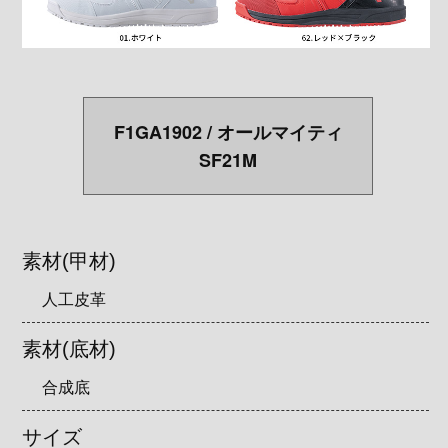
F1GA1902 / オールマイティ
SF21M
素材(甲材)
人工皮革
素材(底材)
合成底
サイズ