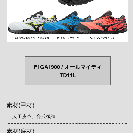
F1GA1900 / オールマイティ
TD11L
素材(甲材)
人工皮革、合成繊維
素材(底材)